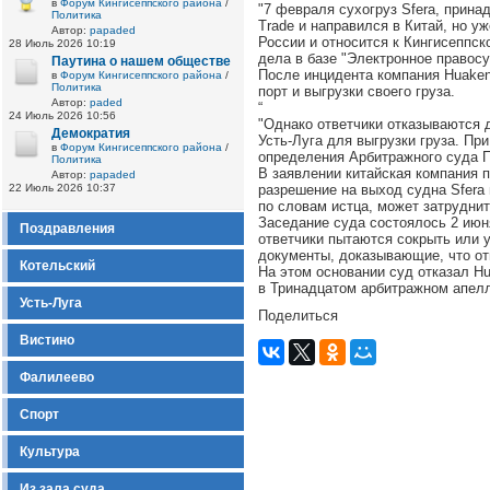
в
Форум Кингисеппского района
/
"7 февраля сухогруз Sfera, прина
Политика
Trade и направился в Китай, но у
Автор:
papaded
России и относится к Кингисеппск
28 Июль 2026 10:19
дела в базе "Электронное правосу
Паутина о нашем обществе
После инцидента компания Huaken
в
Форум Кингисеппского района
/
Политика
порт и выгрузки своего груза.
Автор:
paded
“
24 Июль 2026 10:56
"Однако ответчики отказываются д
Демократия
Усть-Луга для выгрузки груза. Пр
в
Форум Кингисеппского района
/
определения Арбитражного суда П
Политика
В заявлении китайская компания п
Автор:
papaded
22 Июль 2026 10:37
разрешение на выход судна Sfera 
по словам истца, может затрудни
Заседание суда состоялось 2 июн
Поздравления
ответчики пытаются сокрыть или 
документы, доказывающие, что от
Котельский
На этом основании суд отказал Hu
в Тринадцатом арбитражном апел
Усть-Луга
Поделиться
Вистино
Фалилеево
Спорт
Культура
Из зала суда