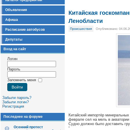
Каталог предприятий
Объявления
Китайская госкомпан
Афиша
Ленобласти
Происшествия
Опубликовано: 04.06.2
Расписание автобусов
Депутаты
Вход на сайт
Логин
Пароль
Запомнить меня
Забыли пароль?
Забыли логин?
Регистрация
Китайский импортёр минеральных у
Последнее на форуме
феврале сел на мель в акватории 
Судно должно было доставить гру
Осенний протест
“