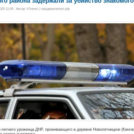
го района задержали за убийство знакомого
025 11:05
Автор: 47news | городкингисепп.рф
-летнего уроженца ДНР, проживающего в деревне Новопятницкое (Кингис
е своего знакомого.