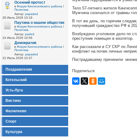
Осенний протест
в
Форум Кингисеппского района
/
Тело 57-летнего жителя Кингисепп
Политика
Мужчина скончался от травмы голо
Автор:
papaded
28 Июль 2026 10:19
В тот же день, по горячим следа
Паутина о нашем обществе
получивший гражданство РФ в 202
в
Форум Кингисеппского района
/
Политика
Возбуждено уголовное дело по ст
Автор:
paded
24 Июль 2026 10:56
преступник помещен в изолятор.
Демократия
Как рассказали в СУ СКР по Лено
в
Форум Кингисеппского района
/
Политика
конфликт на почве личных неприя
Автор:
papaded
22 Июль 2026 10:37
Пострадавшему причинили множес
Поздравления
Поделиться
Котельский
Усть-Луга
Вистино
Фалилеево
Спорт
Культура