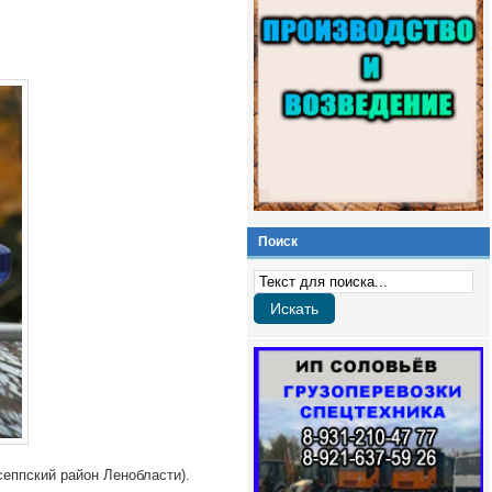
Поиск
Искать
еппский район Ленобласти).