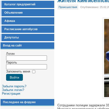
Жителя Кингисеппско
Каталог предприятий
Происшествия
Опубликовано: 25.02.2
Объявления
Афиша
Расписание автобусов
Депутаты
Вход на сайт
Логин
Пароль
Запомнить меня
Забыли пароль?
Забыли логин?
Регистрация
Последнее на форуме
Сотрудники полиции задержали 33
Мужчина подозревается в убийств