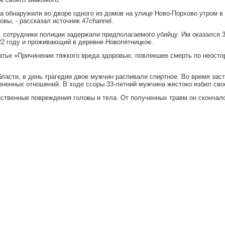
а обнаружили во дворе одного из домов на улице Ново-Порхово утром в
вы, - рассказал источник 47channel.
м, сотрудники полиции задержали предполагаемого убийцу. Им оказался 
2 году и проживающий в деревне Новопятницкое.
атье «Причинение тяжкого вреда здоровью, повлекшее смерть по неост
бласти, в день трагедии двое мужчин распивали спиртное. Во время зас
зненных отношений. В ходе ссоры 33-летний мужчина жестоко избил свое
твенные повреждения головы и тела. От полученных травм он скончал