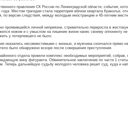
твенного правления СК России по Ленинградской области, события, кото
 года. Местом трагедии стала территория вблизи квартала Краколье, о
м, по версии следствия, между молодым иностранцем и 45-летним мест
пно проявившейся личной неприязни, стремительно переросла в жестоку
жился ножом и с умыслом на лишение жизни нанес своему оппоненту не
жить у потерпевшего не было.
ия оказались несовместимыми с жизнью, и мужчина скончался прямо н
 тело было обнаружено вскоре после совершения преступления.
айонного отдела провели комплекс необходимых мероприятий, собрав, 
рждающую вину фигуранта. Обвинительное заключение по части 1 стать
м. Теперь дальнейшую судьбу молодого человека решит суд, куда и на