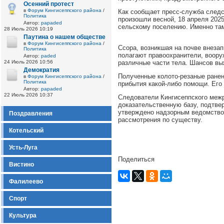
Осенний протест
в
Форум Кингисеппского района
/
Как сообщает пресс-служба следс
Политика
произошли весной, 18 апреля 2025
Автор:
papaded
сельскому поселению. Именно та
28 Июль 2026 10:19
Паутина о нашем обществе
в
Форум Кингисеппского района
/
Ссора, возникшая на почве внеза
Политика
полагают правоохранители, воору
Автор:
paded
24 Июль 2026 10:56
различные части тела. Шансов вы
Демократия
Полученные колото-резаные ранен
в
Форум Кингисеппского района
/
Политика
прибытия какой-либо помощи. Его
Автор:
papaded
22 Июль 2026 10:37
Следователи Кингисеппского межр
доказательственную базу, подтве
утверждено надзорным ведомство
Поздравления
рассмотрения по существу.
Котельский
Усть-Луга
Поделиться
Вистино
Фалилеево
Спорт
Культура