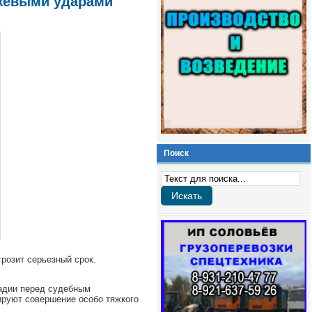
ожевыми ударами
Поиск
Искать
розит серьезный срок.
тадии перед судебным
ируют совершение особо тяжкого