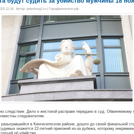
та будут судить за убийство мужчины 18 н
025 11:28
Автор: peterburg2.ru | ГородКингисепп.рф
но следствие. Дело о жестокой расправе передано в суд. Обвиняемому г
известны следователям.
, разыгравшейся в Кингисеппском районе, дошло до своей финальной с
судимых окажется 22-летний приезжий из-за рубежа, которому инкримин
татьей об убийстве.