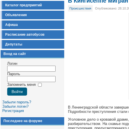
В Кингисеппе мигран
Каталог предприятий
Происшествия
Опубликовано: 28.10.2
Объявления
Афиша
Расписание автобусов
Депутаты
Вход на сайт
Логин
Пароль
Запомнить меня
Забыли пароль?
Забыли логин?
В Ленинградской области заверше
Регистрация
Подробности преступления стали 
Уголовное дело о кровавой драме
Последнее на форуме
разбирательством. На скамье под
преступления, предусмотренного с