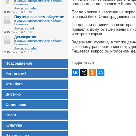
в
Форум Кингисеппского района
/
подорвал ее на проспекте Карла М
Политика
Автор:
papaded
После хлопка в квартире на перв
28 Июль 2026 10:19
оконный блок. О пострадавших не
Паутина о нашем обществе
в
Форум Кингисеппского района
/
Политика
По данным полиции, за некоторое
Автор:
paded
пришел к дому бывшей жены с пир
24 Июль 2026 10:56
и устроил взрыв.
Демократия
в
Форум Кингисеппского района
/
Задержали мужчину в тот же день
Политика
законному распоряжению сотрудник
Автор:
papaded
Решается вопрос об уголовном де
22 Июль 2026 10:37
Поделиться
Поздравления
Котельский
Усть-Луга
Вистино
Фалилеево
Спорт
Культура
Из зала суда