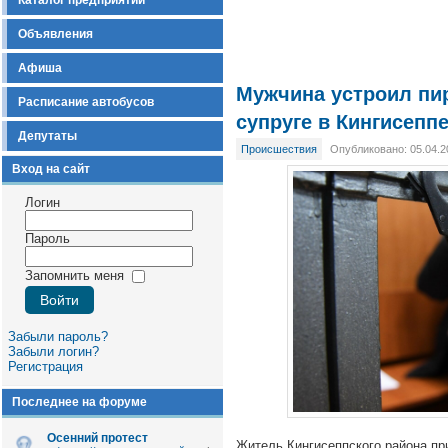
Каталог предприятий
Объявления
Афиша
Мужчина устроил пи
Расписание автобусов
супруге в Кингисепп
Депутаты
Происшествия
Опубликовано: 05.04.2
Вход на сайт
Логин
Пароль
Запомнить меня
Забыли пароль?
Забыли логин?
Регистрация
Последнее на форуме
Осенний протест
Житель Кингисеппского района пр