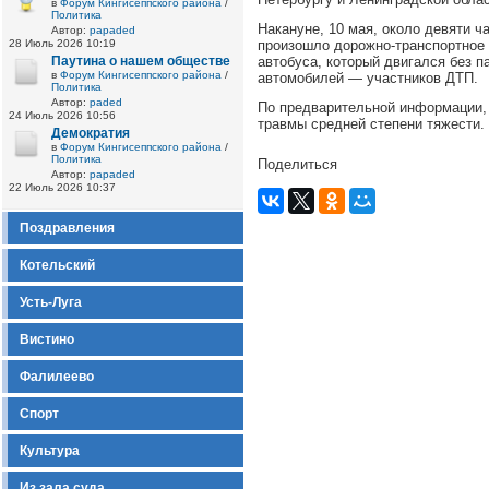
в
Форум Кингисеппского района
/
Политика
Накануне, 10 мая, около девяти ч
Автор:
papaded
28 Июль 2026 10:19
произошло дорожно-транспортное 
Паутина о нашем обществе
автобуса, который двигался без п
в
Форум Кингисеппского района
/
автомобилей — участников ДТП.
Политика
Автор:
paded
По предварительной информации, 
24 Июль 2026 10:56
травмы средней степени тяжести.
Демократия
в
Форум Кингисеппского района
/
Политика
Поделиться
Автор:
papaded
22 Июль 2026 10:37
Поздравления
Котельский
Усть-Луга
Вистино
Фалилеево
Спорт
Культура
Из зала суда