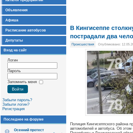
Каталог предприятий
Объявления
Афиша
В Кингисеппе столкн
Расписание автобусов
пострадали два чел
Депутаты
Происшествия
Опубликовано: 12.05.2
Вход на сайт
Логин
Пароль
Запомнить меня
Забыли пароль?
Забыли логин?
Регистрация
Последнее на форуме
Полиция Кингисеппского района п
автомобилей и автобуса. Об этом
Осенний протест
Петербургу и Ленинградской облас