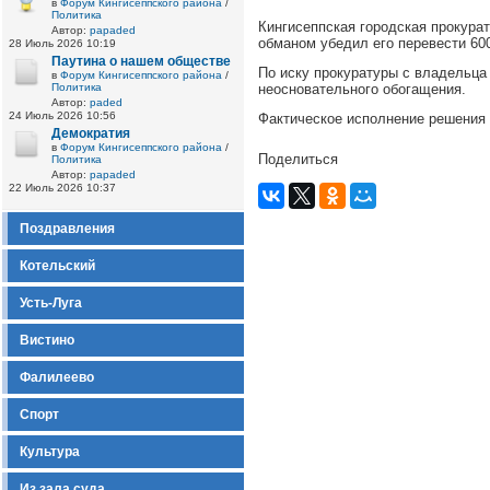
в
Форум Кингисеппского района
/
Политика
Кингисеппская городская прокура
Автор:
papaded
обманом убедил его перевести 60
28 Июль 2026 10:19
Паутина о нашем обществе
По иску прокуратуры с владельца 
в
Форум Кингисеппского района
/
Политика
неосновательного обогащения.
Автор:
paded
24 Июль 2026 10:56
Фактическое исполнение решения 
Демократия
в
Форум Кингисеппского района
/
Поделиться
Политика
Автор:
papaded
22 Июль 2026 10:37
Поздравления
Котельский
Усть-Луга
Вистино
Фалилеево
Спорт
Культура
Из зала суда