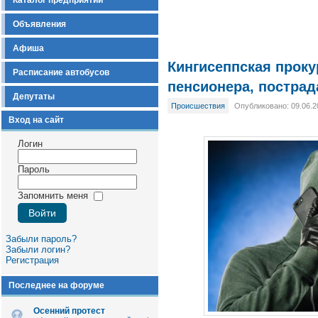
Каталог предприятий
Объявления
Афиша
Кингисеппская проку
Расписание автобусов
пенсионера, постра
Депутаты
Происшествия
Опубликовано: 09.06.2
Вход на сайт
Логин
Пароль
Запомнить меня
Забыли пароль?
Забыли логин?
Регистрация
Последнее на форуме
Осенний протест