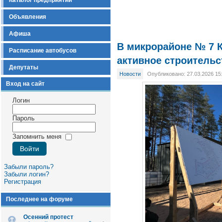
Каталог предприятий
Объявления
Афиша
В микрорайоне № 7 
Расписание автобусов
активное строительс
Депутаты
Новости
Опубликовано: 27.03.2026 15
Вход на сайт
Логин
Пароль
Запомнить меня
Забыли пароль?
Забыли логин?
Регистрация
Последнее на форуме
Осенний протест