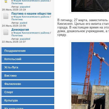
в
Форум Кингисеппского района
/
Политика
Автор:
papaded
28 Июль 2026 10:19
Паутина о нашем обществе
в
Форум Кингисеппского района
/
Политика
В пятницу, 27 марта, заместител
Автор:
paded
Кингисепп. Целью его визита ста
24 Июль 2026 10:56
города. В настоящее время на это
Демократия
дома, дошкольное учреждение, а
в
Форум Кингисеппского района
/
среду.
Политика
Автор:
papaded
22 Июль 2026 10:37
Поздравления
Котельский
Усть-Луга
Вистино
Фалилеево
Спорт
Культура
Из зала суда