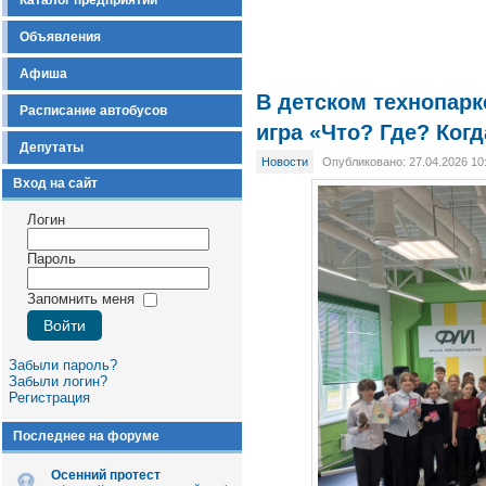
Каталог предприятий
Объявления
Афиша
В детском технопар
Расписание автобусов
игра «Что? Где? Ког
Депутаты
Новости
Опубликовано: 27.04.2026 10
Вход на сайт
Логин
Пароль
Запомнить меня
Забыли пароль?
Забыли логин?
Регистрация
Последнее на форуме
Осенний протест