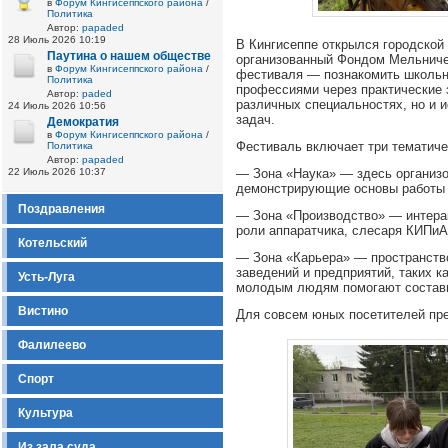
в
Форум Кингисеппского района
/
Политика
Автор:
papaded
28 Июль 2026 10:19
В Кингисеппе открылся городско
Паутина о нашем обществе
организованный Фондом Мельниче
в
Форум Кингисеппского района
/
фестиваля — познакомить школьн
Политика
профессиями через практические з
Автор:
paded
различных специальностях, но и 
24 Июль 2026 10:56
задач.
Демократия
в
Форум Кингисеппского района
/
Фестиваль включает три тематиче
Политика
Автор:
papaded
22 Июль 2026 10:37
— Зона «Наука» — здесь организо
демонстрирующие основы работы и
Поздравления
— Зона «Производство» — интерак
роли аппаратчика, слесаря КИПиА
Котельский
— Зона «Карьера» — пространств
заведений и предприятий, таких 
Усть-Луга
молодым людям помогают состави
Вистино
Для совсем юных посетителей пре
Фалилеево
Спорт
Культура
Из зала суда