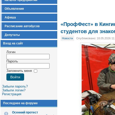
Каталог предприятий
Объявления
Афиша
«ПрофФест» в Кинги
Расписание автобусов
студентов для знак
Депутаты
Новости
Опубликовано: 18.05.2026 11
Вход на сайт
Логин
Пароль
Запомнить меня
Забыли пароль?
Забыли логин?
Регистрация
Последнее на форуме
Осенний протест