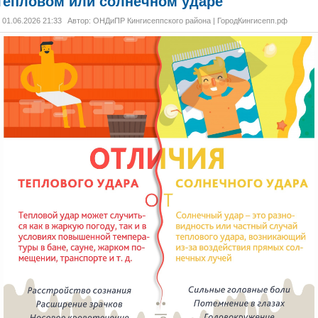
тепловом или солнечном ударе
01.06.2026 21:33
Автор: ОНДиПР Кингисеппского района | ГородКингисепп.рф