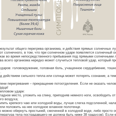
результат общего перегрева организма, и действия прямых солнечных лу
от солнечного, в том, что при солнечном ударе появляется солнечный о
как во время непосредственного пребывания под прямыми солнечными лу
ева всего организма нередко может случиться тепловой удар, который про
ударов: головокружение, головная боль, учащенное сердцебиение, тошно
.
од действием сильного тепла или солнца может потерять сознание, а те
пени перегревания – прекращение потоотделения. Если не оказать чело
рдца!
тепловом ударе:
ладное место, уложить на спину, приподняв немного ноги, освободить о
го воздуха;
выпить крепкого чаю или холодной воды, лучше слегка подсоленной, нал
 или положить на нее холодное влажное полотенце.
 можно обернуть простыней, смоченной в холодной воде, либо просто об
пература тела пострадавшего не должна быть ниже 38 градусов). Если е