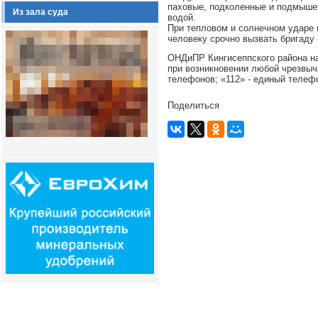
паховые, подколенные и подмышеч
Из зала суда
водой.
При тепловом и солнечном ударе 
человеку срочно вызвать бригаду 
ОНДиПР Кингисеппского района н
при возникновении любой чрезвыча
телефонов; «112» - единый телеф
Поделиться