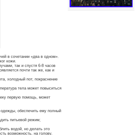
чей в сочетании «два в одном».
жог кожи.
чами, так и спустя 6-8 часов
является почти так же, как и
та, холодный пот, покраснение
мпература тела может повыситься
веку первую помощь, может
т одежды, обеспечить ему полный
адить питьевой режим;
лить водой, но делать это
сть возможность, на голову,