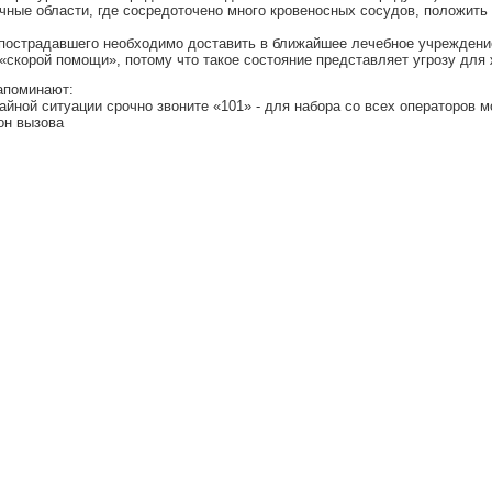
ные области, где сосредоточено много кровеносных сосудов, положить
пострадавшего необходимо доставить в ближайшее лечебное учреждение
«скорой помощи», потому что такое состояние представляет угрозу для 
апоминают:
йной ситуации срочно звоните «101» - для набора со всех операторов м
он вызова