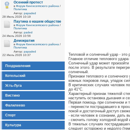
Осенний протест
в
Форум Кингисеппского района
/
Политика
Автор:
papaded
28 Июль 2026 10:19
Паутина о нашем обществе
в
Форум Кингисеппского района
/
Политика
Автор:
paded
24 Июль 2026 10:56
Демократия
в
Форум Кингисеппского района
/
Политика
Автор:
papaded
Тепловой и солнечный удар - это 
22 Июль 2026 10:37
Главное отличие теплового удара 
Солнечный удар может произойти 
Поздравления
после этого. В результате перегр
солнечный.
Котельский
Признаки теплового и солнечного 
кожных покровов лица, упадок сил
В критических случаях человек п
Усть-Луга
до 41°С.
Характерный признак тяжелой сте
Вистино
наступить остановка дыхания и се
Первая помощь при солнечном и 
Фалилеево
- перенести пострадавшего в прох
покой и достаточный доступ свеже
Спорт
- если человек в сознании, дать 
- смочить голову холодной водой
В тяжелых случаях пострадавшего
Культура
следует осторожно и недолго (тем