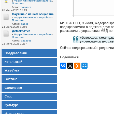
в
Форум Кингисеппского района
/
Политика
Автор:
papaded
28 Июль 2026 10:19
Паутина о нашем обществе
в
Форум Кингисеппского района
/
Политика
КИНГИСЕПП, 9 июля, ФедералПрес
Автор:
paded
подозреваемого в поджоге двух а
24 Июль 2026 10:56
рассказали в управлении МВД по 
Демократия
в
Форум Кингисеппского района
/
Политика
«Бизнесмен стал фи
Автор:
papaded
уничтожении или пов
22 Июль 2026 10:37
Сейчас подозреваемый предприни
Поздравления
Поделиться
Котельский
Усть-Луга
Вистино
Фалилеево
Спорт
Культура
Из зала суда