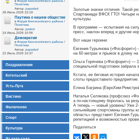
в
Форум Кингисеппского района
/
Политика
Автор:
papaded
Золотые значки отличия. Такой р
28 Июль 2026 10:19
Спартакиаде ВФСК ГТО! Четыре н
Паутина о нашем обществе
культуры.
в
Форум Кингисеппского района
/
Политика
В программе — испытания на силу,
Автор:
paded
пресс, наклон вперед и другие но
24 Июль 2026 10:56
Демократия
Вот наши героини:
в
Форум Кингисеппского района
/
Политика
Евгения Гурьянова («Фосфорит») 
Автор:
papaded
на 60 метрах и прыжок в длину на
22 Июль 2026 10:37
Ольга Горячева («Фосфорит») — 1
Поздравления
специальной подготовки забрала з
Кстати, ее беговая история начал
Котельский
слоты предоставило предприятие.
Усть-Луга
Елена Багрина (ЕвроХим‑Ремстрой
Наталья Селякова (профсоюз «Фос
Вистино
а по-настоящему боролась за резу
А теперь — новый уровень! Уже 2
Фалилеево
сильнейшие спортсмены группы к
область» представят Евгения Гур
Спорт
репетицией и возможностью прове
Поделиться
Культура
Из зала суда