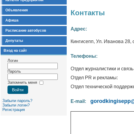
Каталог предприятий
Объявления
Контакты
Афиша
Адрес:
Расписание автобусов
Депутаты
Кингисепп, Ул. Иванова 28,
Вход на сайт
Телефоны:
Логин
Отдел журналистики и связ
Пароль
Отдел PR и 
Запомнить меня
Отдел технической по
gorodkingisepp
Забыли пароль?
E-mail:
Забыли логин?
Регистрация