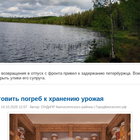
 возвращения в отпуск с фронта привел к задержанию петербуржца. Во
рыть улики его супруга.
товить погреб к хранению урожая
14.10.2025 12:07
Автор: ОНДиПР Кингисеппского района | ГородКингисепп.рф