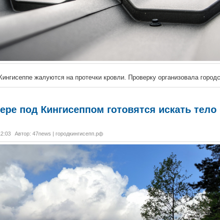
Кингисеппе жалуются на протечки кровли. Проверку организовала городс
озере под Кингисеппом готовятся искать тело
12:03
Автор: 47news | городкингисепп.рф