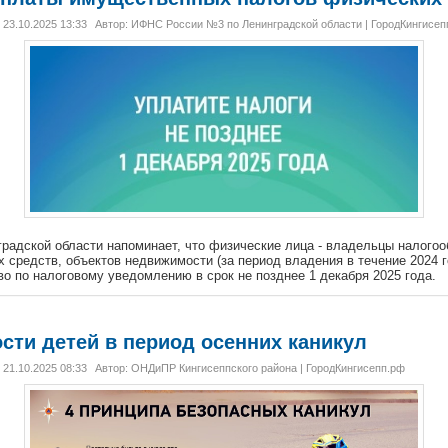
23.10.2025 13:33
Автор: ИФНС России №3 по Ленинградской области | ГородКингисеп
радской области напоминает, что физические лица - владельцы налого
х средств, объектов недвижимости (за период владения в течение 2024 
о по налоговому уведомлению в срок не позднее 1 декабря 2025 года.
сти детей в период осенних каникул
21.10.2025 08:33
Автор: ОНДиПР Кингисеппского района | ГородКингисепп.рф