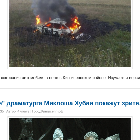
возгорания автомобиля в поле в Кингисеппском районе. Изучается верси
е" драматурга Миклоша Хубаи покажут зрите
:35
Автор: 47news | ГородКингисепп.рф