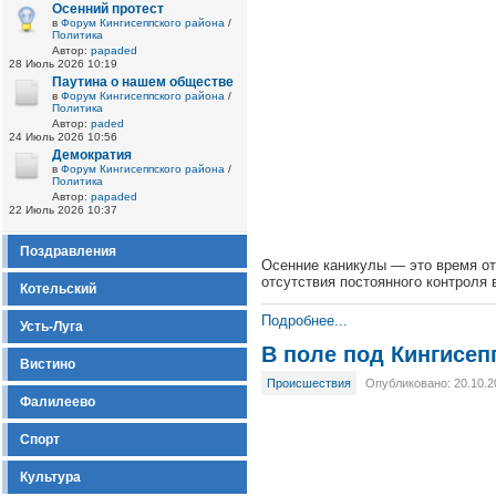
Осенний протест
в
Форум Кингисеппского района
/
Политика
Автор:
papaded
28 Июль 2026 10:19
Паутина о нашем обществе
в
Форум Кингисеппского района
/
Политика
Автор:
paded
24 Июль 2026 10:56
Демократия
в
Форум Кингисеппского района
/
Политика
Автор:
papaded
22 Июль 2026 10:37
Поздравления
Осенние каникулы — это время от
отсутствия постоянного контроля
Котельский
Подробнее...
Усть-Луга
В поле под Кингисеп
Вистино
Происшествия
Опубликовано: 20.10.2
Фалилеево
Спорт
Культура