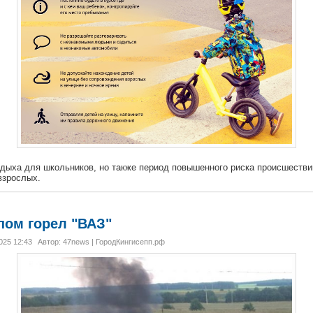
дыха для школьников, но также период повышенного риска происшествий
 взрослых.
пом горел "ВАЗ"
025 12:43
Автор: 47news | ГородКингисепп.рф