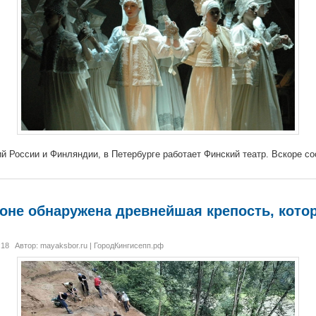
й России и Финляндии, в Петербурге работает Финский театр. Вскоре со
оне обнаружена древнейшая крепость, кото
:18
Автор: mayaksbor.ru | ГородКингисепп.рф