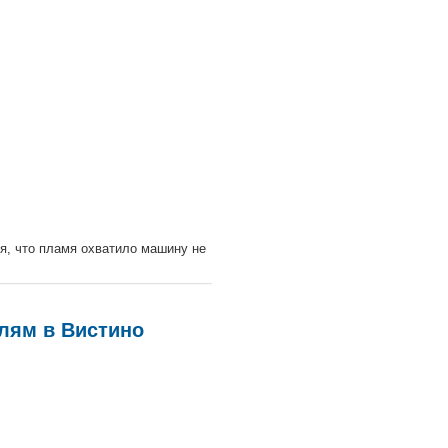
я, что пламя охватило машину не
лям в Вистино