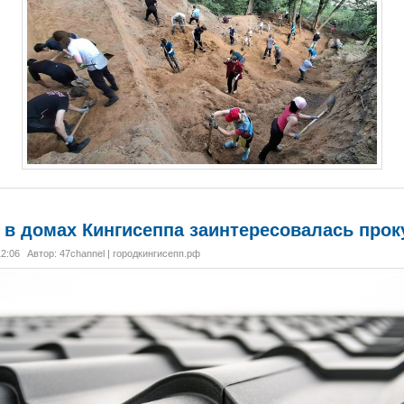
 домах Кингисеппа заинтересовалась прок
12:06
Автор: 47channel | городкингисепп.рф