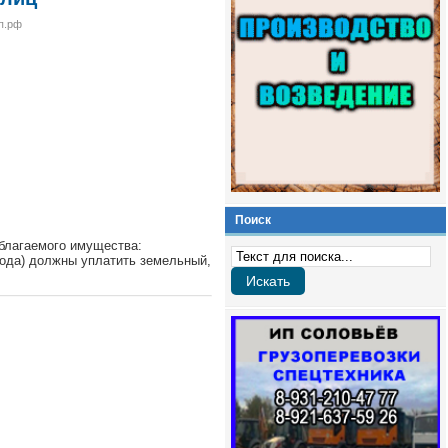
п.рф
Поиск
облагаемого имущества:
года) должны уплатить земельный,
Искать