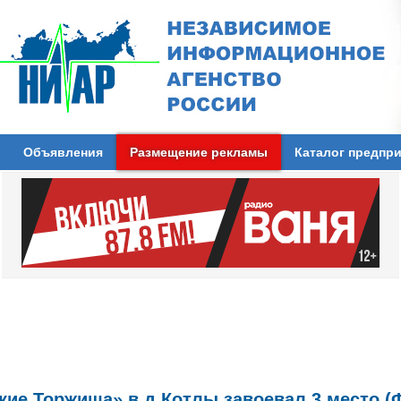
Объявления
Размещение рекламы
Каталог предпр
ие Торжища» в д.Котлы завоевал 3 место (