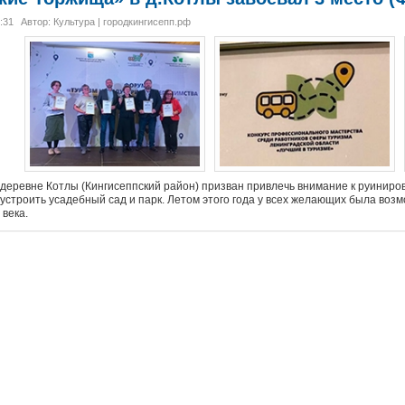
:31
Автор: Культура | городкингисепп.рф
деревне Котлы (Кингисеппский район) призван привлечь внимание к руиниров
устроить усадебный сад и парк. Летом этого года у всех желающих была возм
 века.