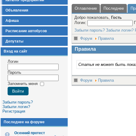
Каталог предприятий
Оглавление
Последнее
Пр
Объявления
Добро пожаловать,
Гость
Афиша
Логин:
Забыли пароль?
Забыли логин?
Расписание автобусов
Форум
Правила
Депутаты
Правила
Вход на сайт
Логин
Статья не может быть пока
Пароль
Форум
Правила
Запомнить меня
Забыли пароль?
Забыли логин?
Регистрация
Последнее на форуме
Осенний протест